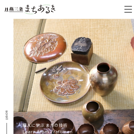
togg
navi
scroll
職人に学ぶ まちの技術
Learn from craftmen